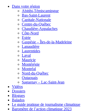
Dans votre région
Abitibi-Témiscamingue
Bas-Saint-Laurent
Capitale-Nationale
Centre-du-Québec
Chaudière-Appalaches
Côte-Nord
Estrie
Gaspésie – Îles-de-la-Madeleine
Lanaudière
Laurentides
Laval
Mauricie
Montérégie
Montréal
Nord-du-Québec
Outaouais
Saguenay – Lac-Saint-Jean
Vidéos
Dossiers
Blogues
Balados
Le guide pratique de journalisme climatique
Baromètre de l’action climatique 2023