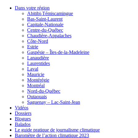
Dans votre région
Abitibi-Témiscamingue
Bas-Saint-Laurent
Capitale-Nationale
Centre-du-Québec
Chaudière-Appalaches
Côte-Nord
Estrie
Gaspésie – Îles-de-la-Madeleine
Lanaudière
Laurentides
Laval
Mauricie
Montérégie
Montréal
Nord-du-Québec
Outaouais
Saguenay – Lac-Saint-Jean
Vidéos
Dossiers
Blogues
Balados
Le guide pratique de journalisme climatique
Baromètre de l’action climatique 2023