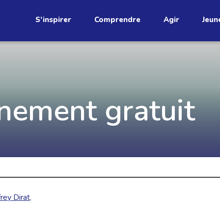
S’inspirer
Comprendre
Agir
Jeun
étend
Découvrez
nnement gratuit
infolettre!
ci au Québec. Abonnez-vous à
s prometteuses et des gestes
JE M'ABONNE
rey Dirat
,