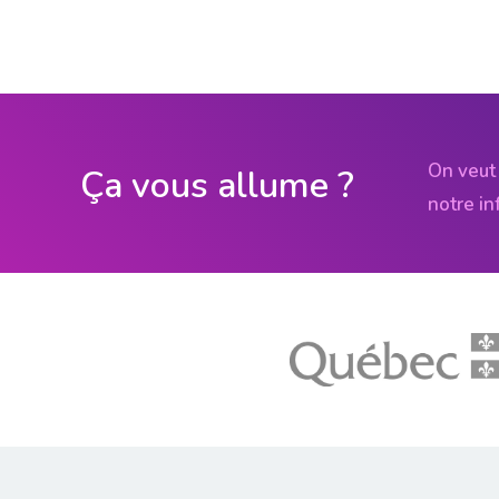
On veut 
Ça vous allume ?
notre in