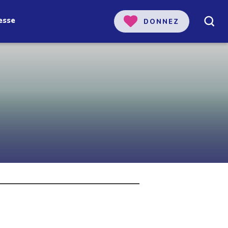
esse
DONNEZ
 notre