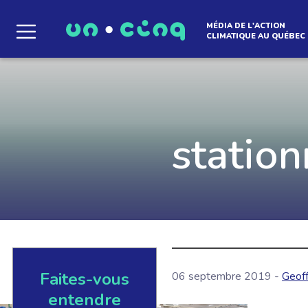
MÉDIA DE L'ACTION
CLIMATIQUE AU QUÉBEC
Le média qui d
l'atmosphère
statio
Que des solutions concrètes et inspirantes. I
notre infolettre pour découvrir des initiative
qui créent le mouvement.
Faites-vous
06 septembre 2019 -
Geoff
EN SAVOIR +
entendre