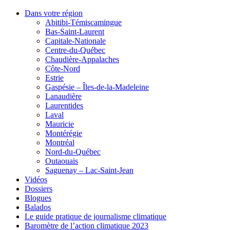
Dans votre région
Abitibi-Témiscamingue
Bas-Saint-Laurent
Capitale-Nationale
Centre-du-Québec
Chaudière-Appalaches
Côte-Nord
Estrie
Gaspésie – Îles-de-la-Madeleine
Lanaudière
Laurentides
Laval
Mauricie
Montérégie
Montréal
Nord-du-Québec
Outaouais
Saguenay – Lac-Saint-Jean
Vidéos
Dossiers
Blogues
Balados
Le guide pratique de journalisme climatique
Baromètre de l’action climatique 2023