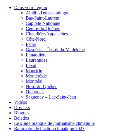
Dans votre région
Abitibi-Témiscamingue
Bas-Saint-Laurent
Capitale-Nationale
Centre-du-Québec
Chaudière-Appalaches
Côte-Nord
Estrie
Gaspésie – Îles-de-la-Madeleine
Lanaudière
Laurentides
Laval
Mauricie
Montérégie
Montréal
Nord-du-Québec
Outaouais
Saguenay – Lac-Saint-Jean
Vidéos
Dossiers
Blogues
Balados
Le guide pratique de journalisme climatique
Baromètre de l’action climatique 2023