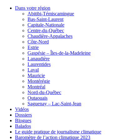
Dans votre région
Abitibi-Témiscamingue
Bas-Saint-Laurent
Capitale-Nationale
Centre-du-Québec
Chaudière-Appalaches
Côte-Nord
Estrie
Gaspésie – Îles-de-la-Madeleine
Lanaudière
Laurentides
Laval
Mauricie
Montérégie
Montréal
Nord-du-Québec
Outaouais
Saguenay – Lac-Saint-Jean
Vidéos
Dossiers
Blogues
Balados
Le guide pratique de journalisme climatique
Baromètre de l’action climatique 2023