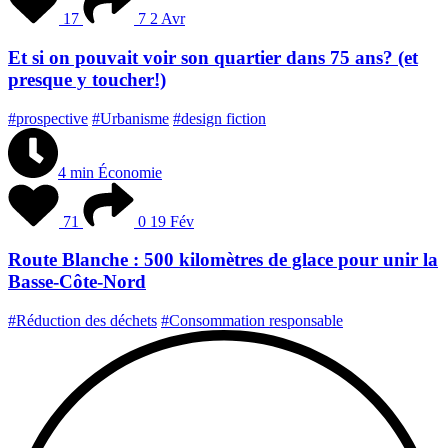
17
7
2 Avr
Et si on pouvait voir son quartier dans 75 ans? (et
presque y toucher!)
#prospective
#Urbanisme
#design fiction
4 min
Économie
71
0
19 Fév
Route Blanche : 500 kilomètres de glace pour unir la
Basse-Côte-Nord
#Réduction des déchets
#Consommation responsable