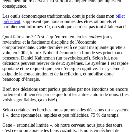
réellement notre cerveau. Et surtout à adopter leurs politiques en
conséquence.
Les outils économiques traditionnels, dont je parle dans mon
billet
précédent
, supposent que nous sommes des êtres rationnels et
parfaitement informés. Or, on sait que ce n’est pas tout à fait exact!
Quoi faire alors? C’est là qu’entrent en jeu les
nudges
(on y
reviendra) et la fascinante discipline de l’économie
comportementale. Cette dernière est à ce point marquante qu’elle a
valu, en 2002, le prix Nobel d’économie à l’un de ses principaux
penseurs, Daniel Kahneman (un psychologue!). Selon lui, nos
décisions peuvent relever de deux systèmes. Le système 1 est rapide,
spontané et ne requiert que peu d’énergie cognitive. Le système 2
exige de la concentration et de la réflexion, et mobilise donc
beaucoup d’énergie.
Bref, nos décisions sont parfois guidées par nos émotions ou encore
fortement influencées par ce que font les autres autour de nous. (Les
voisins gonflables, ça existe!)
Selon certaines recherches, nous prenons des décisions du « système
1 », donc spontanées, rapides et peu réfléchies, 75 % du temps!
Cette « rationalité limitée », où notre cerveau nous joue des tours,
c’est ce qu’on appelle les biais cognitifs. Ils nous empêchent de