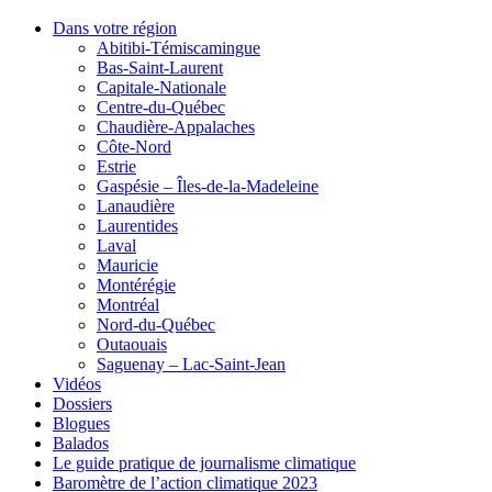
Dans votre région
Abitibi-Témiscamingue
Bas-Saint-Laurent
Capitale-Nationale
Centre-du-Québec
Chaudière-Appalaches
Côte-Nord
Estrie
Gaspésie – Îles-de-la-Madeleine
Lanaudière
Laurentides
Laval
Mauricie
Montérégie
Montréal
Nord-du-Québec
Outaouais
Saguenay – Lac-Saint-Jean
Vidéos
Dossiers
Blogues
Balados
Le guide pratique de journalisme climatique
Baromètre de l’action climatique 2023