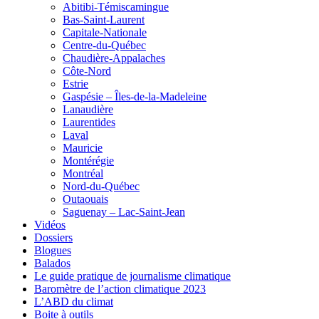
Abitibi-Témiscamingue
Bas-Saint-Laurent
Capitale-Nationale
Centre-du-Québec
Chaudière-Appalaches
Côte-Nord
Estrie
Gaspésie – Îles-de-la-Madeleine
Lanaudière
Laurentides
Laval
Mauricie
Montérégie
Montréal
Nord-du-Québec
Outaouais
Saguenay – Lac-Saint-Jean
Vidéos
Dossiers
Blogues
Balados
Le guide pratique de journalisme climatique
Baromètre de l’action climatique 2023
L’ABD du climat
Boite à outils