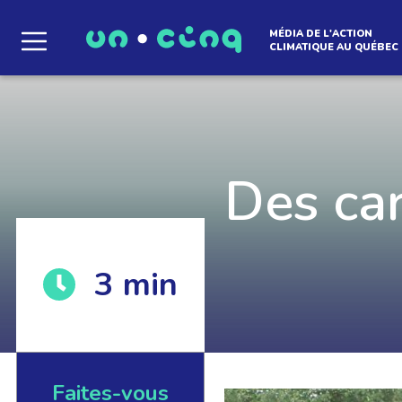
MÉDIA DE L'ACTION
CLIMATIQUE AU QUÉBEC
Le média qui d
l'atmosphère
Des car
3
min
Que des solutions concrètes et inspirantes. I
notre infolettre pour découvrir des initiative
qui créent le mouvement.
Faites-vous