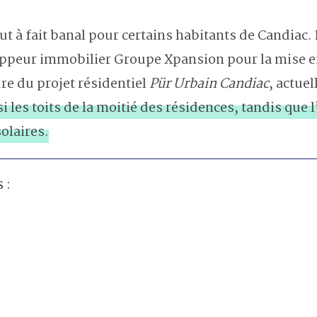
ut à fait banal pour certains habitants de Candiac. L
ppeur immobilier Groupe Xpansion pour la mise en 
re du projet résidentiel
Pür Urbain Candiac
, actue
i les toits de la moitié des résidences, tandis que 
olaires.
 :