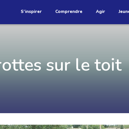
S’inspirer
Comprendre
Agir
Jeun
étend
ottes sur le toit
Découvrez
infolettre!
ci au Québec. Abonnez-vous à
s prometteuses et des gestes