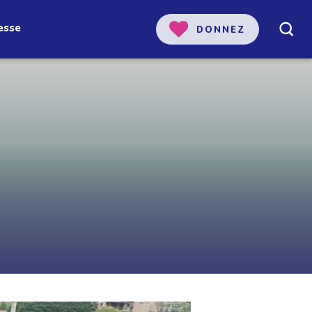
esse
DONNEZ
 notre