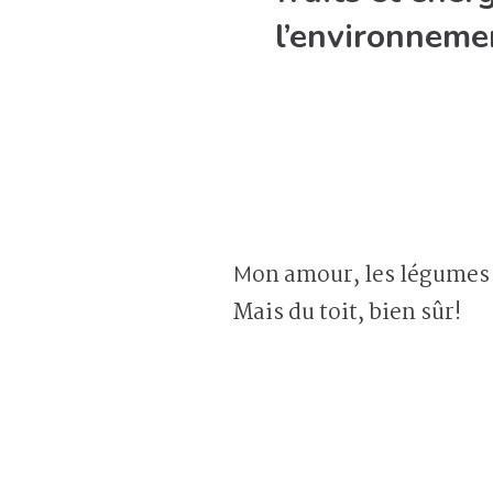
l’environnemen
Mon amour, les légumes qu’on vient de manger sont vraiment excellents! Ils viennent d’où?
Mais du toit, bien sûr!