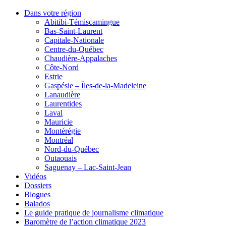
Dans votre région
Abitibi-Témiscamingue
Bas-Saint-Laurent
Capitale-Nationale
Centre-du-Québec
Chaudière-Appalaches
Côte-Nord
Estrie
Gaspésie – Îles-de-la-Madeleine
Lanaudière
Laurentides
Laval
Mauricie
Montérégie
Montréal
Nord-du-Québec
Outaouais
Saguenay – Lac-Saint-Jean
Vidéos
Dossiers
Blogues
Balados
Le guide pratique de journalisme climatique
Baromètre de l’action climatique 2023