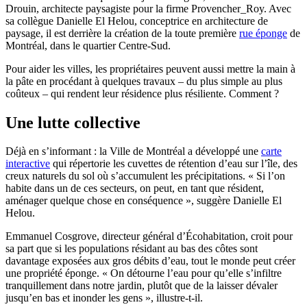
Drouin, architecte paysagiste pour la firme Provencher_Roy. Avec
sa collègue Danielle El Helou, conceptrice en architecture de
paysage, il est derrière la création de la toute première
rue éponge
de
Montréal, dans le quartier Centre-Sud.
Pour aider les villes, les propriétaires peuvent aussi mettre la main à
la pâte en procédant à quelques travaux – du plus simple au plus
coûteux – qui rendent leur résidence plus résiliente. Comment ?
Une lutte collective
Déjà en s’informant : la Ville de Montréal a développé une
carte
interactive
qui répertorie les cuvettes de rétention d’eau sur l’île
, des
creux naturels du sol où s’accumulent les précipitations. « Si l’on
habite dans un de ces secteurs, on peut, en tant que résident,
aménager quelque chose en conséquence », suggère Danielle El
Helou.
Emmanuel Cosgrove, directeur général d’Écohabitation, croit pour
sa part que si les populations résidant au bas des côtes sont
davantage exposées aux gros débits d’eau, tout le monde peut créer
une propriété éponge. « On détourne l’eau pour qu’elle s’infiltre
tranquillement dans notre jardin, plutôt que de la laisser dévaler
jusqu’en bas et inonder les gens », illustre-t-il.