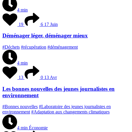
4 min
19
6
17 Juin
Déménager léger, déménager mieux
#Déchets
#récupération
#déménagement
4 min
13
0
13 Avr
Les bonnes nouvelles des jeunes journalistes en
environnement
#Bonnes nouvelles
#Laboratoire des jeunes journalistes en
environnement
#Adaptation aux changements climatiques
4 min
Économie