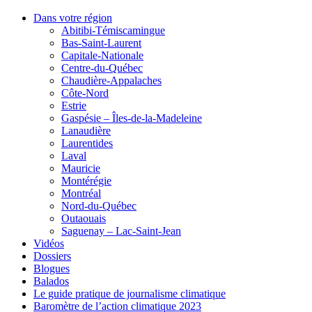
Dans votre région
Abitibi-Témiscamingue
Bas-Saint-Laurent
Capitale-Nationale
Centre-du-Québec
Chaudière-Appalaches
Côte-Nord
Estrie
Gaspésie – Îles-de-la-Madeleine
Lanaudière
Laurentides
Laval
Mauricie
Montérégie
Montréal
Nord-du-Québec
Outaouais
Saguenay – Lac-Saint-Jean
Vidéos
Dossiers
Blogues
Balados
Le guide pratique de journalisme climatique
Baromètre de l’action climatique 2023