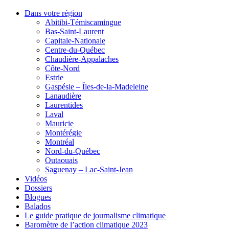
Dans votre région
Abitibi-Témiscamingue
Bas-Saint-Laurent
Capitale-Nationale
Centre-du-Québec
Chaudière-Appalaches
Côte-Nord
Estrie
Gaspésie – Îles-de-la-Madeleine
Lanaudière
Laurentides
Laval
Mauricie
Montérégie
Montréal
Nord-du-Québec
Outaouais
Saguenay – Lac-Saint-Jean
Vidéos
Dossiers
Blogues
Balados
Le guide pratique de journalisme climatique
Baromètre de l’action climatique 2023