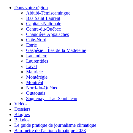
Dans votre région
Abitibi-Témiscamingue
Bas-Saint-Laurent
Capitale-Nationale
Centre-du-Québec
Chaudière-Appalaches
Côte-Nord
Estrie
Gaspésie – Îles-de-la-Madeleine
Lanaudière
Laurentides
Laval
Mauricie
Montérégie
Montréal
Nord-du-Québec
Outaouais
Saguenay – Lac-Saint-Jean
Vidéos
Dossiers
Blogues
Balados
Le guide pratique de journalisme climatique
Baromètre de l’action climatique 2023