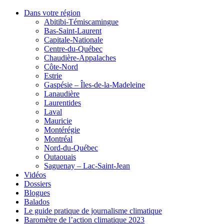
Dans votre région
Abitibi-Témiscamingue
Bas-Saint-Laurent
Capitale-Nationale
Centre-du-Québec
Chaudière-Appalaches
Côte-Nord
Estrie
Gaspésie – Îles-de-la-Madeleine
Lanaudière
Laurentides
Laval
Mauricie
Montérégie
Montréal
Nord-du-Québec
Outaouais
Saguenay – Lac-Saint-Jean
Vidéos
Dossiers
Blogues
Balados
Le guide pratique de journalisme climatique
Baromètre de l’action climatique 2023