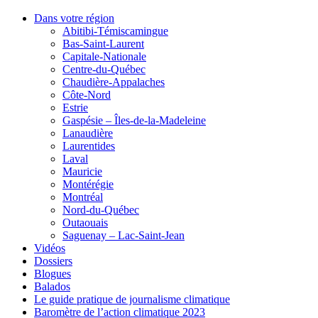
Dans votre région
Abitibi-Témiscamingue
Bas-Saint-Laurent
Capitale-Nationale
Centre-du-Québec
Chaudière-Appalaches
Côte-Nord
Estrie
Gaspésie – Îles-de-la-Madeleine
Lanaudière
Laurentides
Laval
Mauricie
Montérégie
Montréal
Nord-du-Québec
Outaouais
Saguenay – Lac-Saint-Jean
Vidéos
Dossiers
Blogues
Balados
Le guide pratique de journalisme climatique
Baromètre de l’action climatique 2023