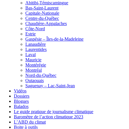
Abitibi-Témiscamingue
Bas-Saint-Laurent
Capitale-Nationale
Centre-du-Québec
Chaudière-Appalaches
Côte-Nord
Estrie
Gaspésie – Îles-de-la-Madeleine
Lanaudière
Laurentides
Laval
Mauricie
Montérégie
Montréal
Nord-du-Québec
Outaouais
Saguenay – Lac-Saint-Jean
Vidéos
Dossiers
Blogues
Balados
Le guide pratique de journalisme climatique
Baromètre de l’action climatique 2023
L’ABD du climat
Boite à outils