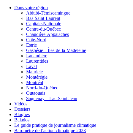
Dans votre région
Abitibi-Témiscamingue
Bas-Saint-Laurent
Capitale-Nationale
Centre-du-Québec
Chaudière-Appalaches
Côte-Nord
Estrie
Gaspésie – Îles-de-la-Madeleine
Lanaudière
Laurentides
Laval
Mauricie
Montérégie
Montréal
Nord-du-Québec
Outaouais
Saguenay – Lac-Saint-Jean
Vidéos
Dossiers
Blogues
Balados
Le guide pratique de journalisme climatique
Baromètre de l’action climatique 2023