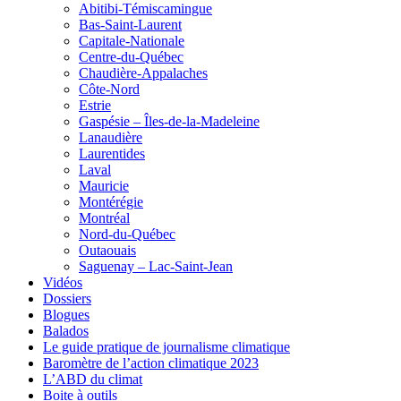
Abitibi-Témiscamingue
Bas-Saint-Laurent
Capitale-Nationale
Centre-du-Québec
Chaudière-Appalaches
Côte-Nord
Estrie
Gaspésie – Îles-de-la-Madeleine
Lanaudière
Laurentides
Laval
Mauricie
Montérégie
Montréal
Nord-du-Québec
Outaouais
Saguenay – Lac-Saint-Jean
Vidéos
Dossiers
Blogues
Balados
Le guide pratique de journalisme climatique
Baromètre de l’action climatique 2023
L’ABD du climat
Boite à outils