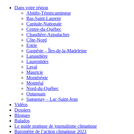
Dans votre région
Abitibi-Témiscamingue
Bas-Saint-Laurent
Capitale-Nationale
Centre-du-Québec
Chaudière-Appalaches
Côte-Nord
Estrie
Gaspésie – Îles-de-la-Madeleine
Lanaudière
Laurentides
Laval
Mauricie
Montérégie
Montréal
Nord-du-Québec
Outaouais
Saguenay – Lac-Saint-Jean
Vidéos
Dossiers
Blogues
Balados
Le guide pratique de journalisme climatique
Baromètre de l’action climatique 2023