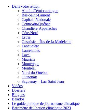
Dans votre région
Abitibi-Témiscamingue
Bas-Saint-Laurent
Capitale-Nationale
Centre-du-Québec
Chaudière-Appalaches
Côte-Nord
Estrie
Gaspésie – Îles-de-la-Madeleine
Lanaudière
Laurentides
Laval
Mauricie
Montérégie
Montréal
Nord-du-Québec
Outaouais
Saguenay – Lac-Saint-Jean
Vidéos
Dossiers
Blogues
Balados
Le guide pratique de journalisme climatique
Baromètre de l’action climatique 2023