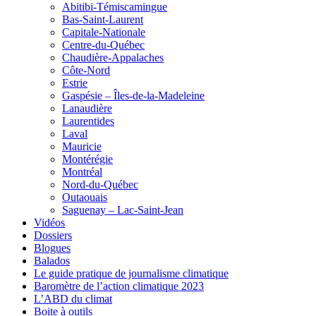
Abitibi-Témiscamingue
Bas-Saint-Laurent
Capitale-Nationale
Centre-du-Québec
Chaudière-Appalaches
Côte-Nord
Estrie
Gaspésie – Îles-de-la-Madeleine
Lanaudière
Laurentides
Laval
Mauricie
Montérégie
Montréal
Nord-du-Québec
Outaouais
Saguenay – Lac-Saint-Jean
Vidéos
Dossiers
Blogues
Balados
Le guide pratique de journalisme climatique
Baromètre de l’action climatique 2023
L’ABD du climat
Boite à outils