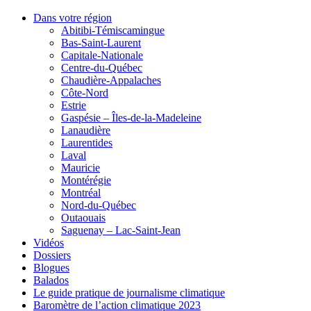
Dans votre région
Abitibi-Témiscamingue
Bas-Saint-Laurent
Capitale-Nationale
Centre-du-Québec
Chaudière-Appalaches
Côte-Nord
Estrie
Gaspésie – Îles-de-la-Madeleine
Lanaudière
Laurentides
Laval
Mauricie
Montérégie
Montréal
Nord-du-Québec
Outaouais
Saguenay – Lac-Saint-Jean
Vidéos
Dossiers
Blogues
Balados
Le guide pratique de journalisme climatique
Baromètre de l’action climatique 2023