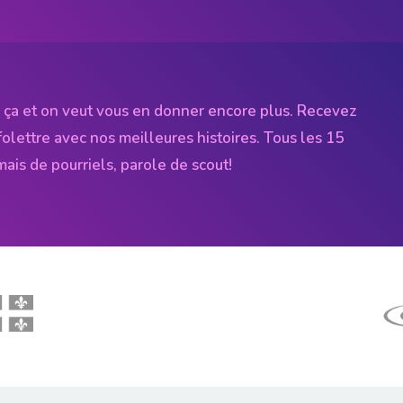
 ça et on veut vous en donner encore plus. Recevez
folettre avec nos meilleures histoires. Tous les 15
amais de pourriels, parole de scout!