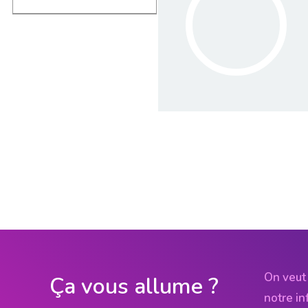
On veut 
Ça vous allume ?
notre in