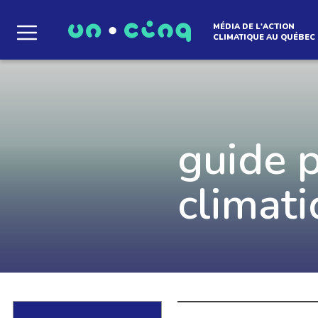
MÉDIA DE L'ACTION
CLIMATIQUE AU QUÉBEC
Le média qui d
l'atmosphère
guide 
climat
Que des solutions concrètes et inspirantes. I
notre infolettre pour découvrir des initiative
qui créent le mouvement.
EN SAVOIR +