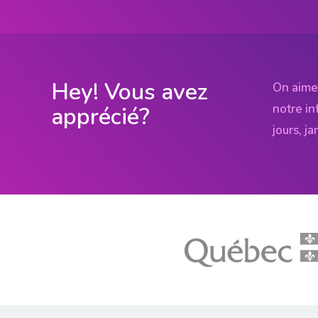
Hey! Vous avez
On aime
notre in
apprécié?
jours, j