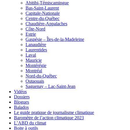
Abitibi-Témiscamingue
Bas-Saint-Laurent
Capitale-Nationale
Centre-du-Québec
Chaudière-Appalaches
Côte-Nord
Estrie
Gaspésie – Îles-de-la-Madeleine
Lanaudière
Laurentides
Laval
Mauricie
Montérégie
Montréal
Nord-du-Québec
Outaouais
Saguenay – Lac-Saint-Jean
Vidéos
Dossiers
Blogues
Balados
Le guide pratique de journalisme climatique
Baromètre de l’action climatique 2023
L’ABD du climat
Boite à outils