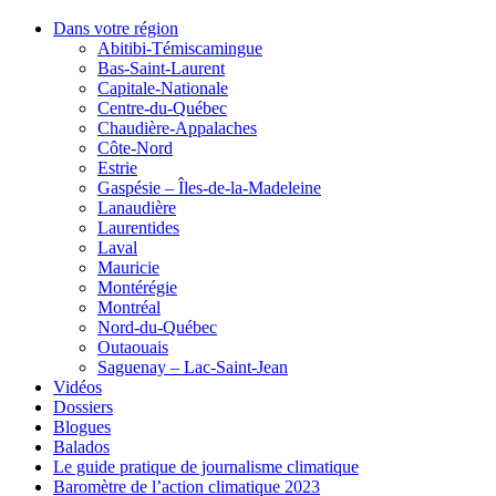
Dans votre région
Abitibi-Témiscamingue
Bas-Saint-Laurent
Capitale-Nationale
Centre-du-Québec
Chaudière-Appalaches
Côte-Nord
Estrie
Gaspésie – Îles-de-la-Madeleine
Lanaudière
Laurentides
Laval
Mauricie
Montérégie
Montréal
Nord-du-Québec
Outaouais
Saguenay – Lac-Saint-Jean
Vidéos
Dossiers
Blogues
Balados
Le guide pratique de journalisme climatique
Baromètre de l’action climatique 2023