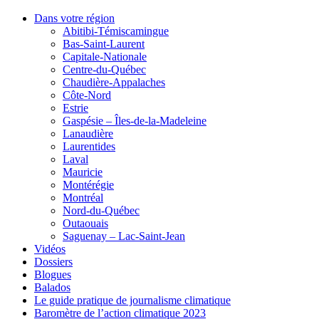
Dans votre région
Abitibi-Témiscamingue
Bas-Saint-Laurent
Capitale-Nationale
Centre-du-Québec
Chaudière-Appalaches
Côte-Nord
Estrie
Gaspésie – Îles-de-la-Madeleine
Lanaudière
Laurentides
Laval
Mauricie
Montérégie
Montréal
Nord-du-Québec
Outaouais
Saguenay – Lac-Saint-Jean
Vidéos
Dossiers
Blogues
Balados
Le guide pratique de journalisme climatique
Baromètre de l’action climatique 2023