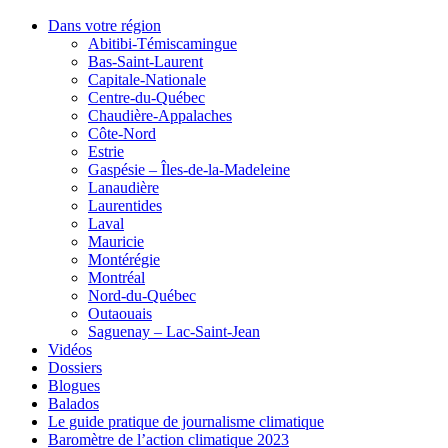
Dans votre région
Abitibi-Témiscamingue
Bas-Saint-Laurent
Capitale-Nationale
Centre-du-Québec
Chaudière-Appalaches
Côte-Nord
Estrie
Gaspésie – Îles-de-la-Madeleine
Lanaudière
Laurentides
Laval
Mauricie
Montérégie
Montréal
Nord-du-Québec
Outaouais
Saguenay – Lac-Saint-Jean
Vidéos
Dossiers
Blogues
Balados
Le guide pratique de journalisme climatique
Baromètre de l’action climatique 2023