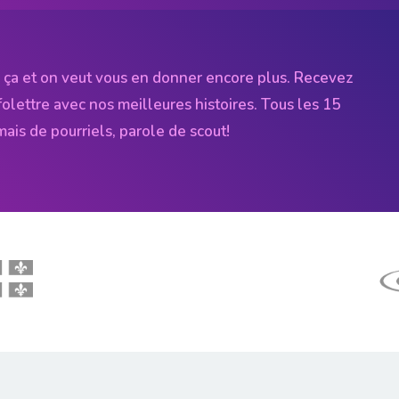
 ça et on veut vous en donner encore plus. Recevez
folettre avec nos meilleures histoires. Tous les 15
amais de pourriels, parole de scout!