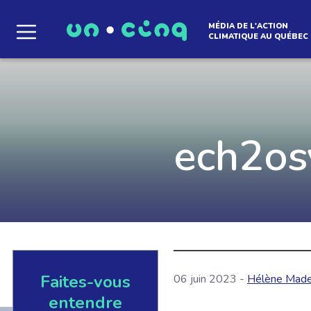
MÉDIA DE L'ACTION
CLIMATIQUE AU QUÉBEC
Le média qui d
l'atmosphère
ech2os
Que des solutions concrètes et inspirantes. I
notre infolettre pour découvrir des initiative
qui créent le mouvement.
Faites-vous
06 juin 2023 -
Hélène Made
EN SAVOIR +
entendre