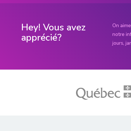
Hey! Vous avez
On aime
notre in
apprécié?
jours, j