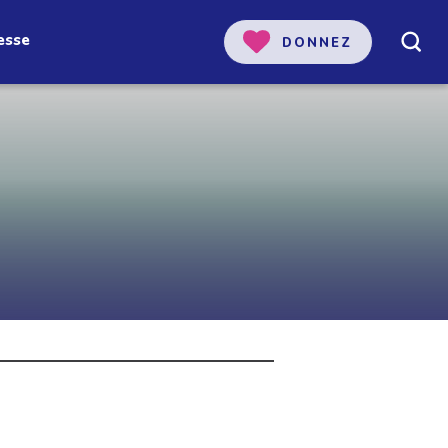
esse
DONNEZ
 notre