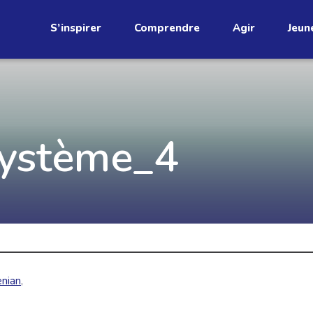
S’inspirer
Comprendre
Agir
Jeun
étend
Découvrez
ystème_4
infolettre!
ci au Québec. Abonnez-vous à
s prometteuses et des gestes
JE M'ABONNE
nian
,