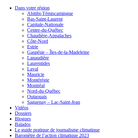
Dans votre région
Abitibi-Témiscamingue
Bas-Saint-Laurent
Capitale-Nationale
Centre-du-Québec
Chaudière-Appalaches
Côte-Nord
Estrie
Gaspésie – Îles-de-la-Madeleine
Lanaudière
Laurentides
Laval
Mauricie
Montérégie
Montréal
Nord-du-Québec
Outaouais
Saguenay – Lac-Saint-Jean
Vidéos
Dossiers
Blogues
Balados
Le guide pratique de journalisme climatique
Baromètre de l’action climatique 2023