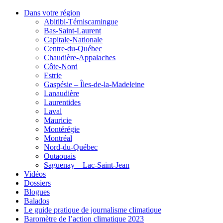
Dans votre région
Abitibi-Témiscamingue
Bas-Saint-Laurent
Capitale-Nationale
Centre-du-Québec
Chaudière-Appalaches
Côte-Nord
Estrie
Gaspésie – Îles-de-la-Madeleine
Lanaudière
Laurentides
Laval
Mauricie
Montérégie
Montréal
Nord-du-Québec
Outaouais
Saguenay – Lac-Saint-Jean
Vidéos
Dossiers
Blogues
Balados
Le guide pratique de journalisme climatique
Baromètre de l’action climatique 2023