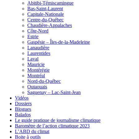
Abitibi-Témiscamingue
Bas-Saint-Laurent
Capitale-Nationale
Centre-du-Québec
Chaudière-Appalaches
Côte-Nord
Estrie
Gaspésie – Îles-de-la-Madeleine
Lanaudière
Laurentides
Laval
Mauricie
Montérégie
Montréal
Nord-du-Québec
Outaouais
Saguenay – Lac-Saint-Jean
Vidéos
Dossiers
Blogues
Balados
Le guide pratique de journalisme climatique
Baromètre de l’action climatique 2023
L’ABD du climat
Boite à outils