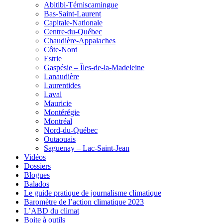
Abitibi-Témiscamingue
Bas-Saint-Laurent
Capitale-Nationale
Centre-du-Québec
Chaudière-Appalaches
Côte-Nord
Estrie
Gaspésie – Îles-de-la-Madeleine
Lanaudière
Laurentides
Laval
Mauricie
Montérégie
Montréal
Nord-du-Québec
Outaouais
Saguenay – Lac-Saint-Jean
Vidéos
Dossiers
Blogues
Balados
Le guide pratique de journalisme climatique
Baromètre de l’action climatique 2023
L’ABD du climat
Boite à outils