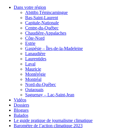
Dans votre région
Abitibi-Témiscamingue
Bas-Saint-Laurent
Capitale-Nationale
Centre-du-Québec
Chaudière-Appalaches
Côte-Nord
Estrie
Gaspésie – Îles-de-la-Madeleine
Lanaudière
Laurentides
Laval
Mauricie
Montérégie
Montréal
Nord-du-Québec
Outaouais
Saguenay – Lac-Saint-Jean
Vidéos
Dossiers
Blogues
Balados
Le guide pratique de journalisme climatique
Baromètre de l’action climatique 2023