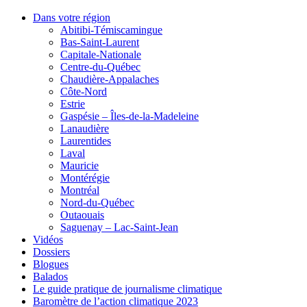
Dans votre région
Abitibi-Témiscamingue
Bas-Saint-Laurent
Capitale-Nationale
Centre-du-Québec
Chaudière-Appalaches
Côte-Nord
Estrie
Gaspésie – Îles-de-la-Madeleine
Lanaudière
Laurentides
Laval
Mauricie
Montérégie
Montréal
Nord-du-Québec
Outaouais
Saguenay – Lac-Saint-Jean
Vidéos
Dossiers
Blogues
Balados
Le guide pratique de journalisme climatique
Baromètre de l’action climatique 2023