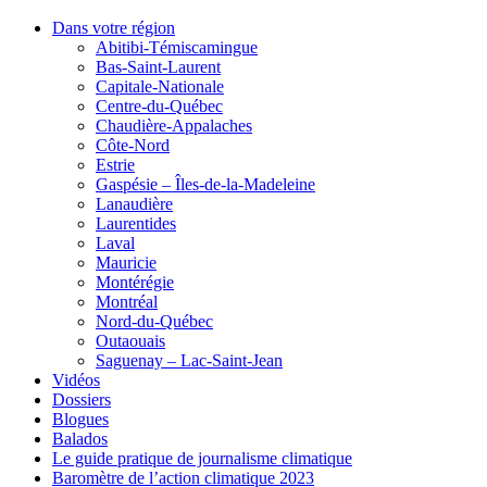
Dans votre région
Abitibi-Témiscamingue
Bas-Saint-Laurent
Capitale-Nationale
Centre-du-Québec
Chaudière-Appalaches
Côte-Nord
Estrie
Gaspésie – Îles-de-la-Madeleine
Lanaudière
Laurentides
Laval
Mauricie
Montérégie
Montréal
Nord-du-Québec
Outaouais
Saguenay – Lac-Saint-Jean
Vidéos
Dossiers
Blogues
Balados
Le guide pratique de journalisme climatique
Baromètre de l’action climatique 2023