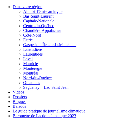
Dans votre région
Abitibi-Témiscamingue
Bas-Saint-Laurent
Capitale-Nationale
Centre-du-Québec
Chaudière-Appalaches
Côte-Nord
Estrie
Gaspésie – Îles-de-la-Madeleine
Lanaudière
Laurentides
Laval
Mauricie
Montérégie
Montréal
Nord-du-Québec
Outaouais
Saguenay – Lac-Saint-Jean
Vidéos
Dossiers
Blogues
Balados
Le guide pratique de journalisme climatique
Baromètre de l’action climatique 2023