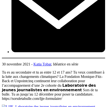
30 novembre 2021 -
Katia Tobar
, Idéatrice en série
Tu es au secondaire et tu as entre 12 et 17 ans? Tu veux contribuer à
la lutte aux changements climatiques? La Fondation Monique-Fitz-
Back et Unpointcinq continuent leur collaboration pour
l’accompagnement d’une 2e cohorte du 𝗟𝗮𝗯𝗼𝗿𝗮𝘁𝗼𝗶𝗿𝗲 𝗱𝗲𝘀
𝗷𝗲𝘂𝗻𝗲𝘀 𝗷𝗼𝘂𝗿𝗻𝗮𝗹𝗶𝘀𝘁𝗲𝘀 𝗲𝗻 𝗲𝗻𝘃𝗶𝗿𝗼𝗻𝗻𝗲𝗺𝗲𝗻𝘁 Sors de ta
bulle. Tu as jusqu’au 12 décembre pour poser ta candidature.
https://sorsdetabulle.com/ljje-formulaire/