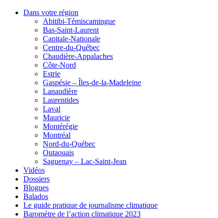
Dans votre région
Abitibi-Témiscamingue
Bas-Saint-Laurent
Capitale-Nationale
Centre-du-Québec
Chaudière-Appalaches
Côte-Nord
Estrie
Gaspésie – Îles-de-la-Madeleine
Lanaudière
Laurentides
Laval
Mauricie
Montérégie
Montréal
Nord-du-Québec
Outaouais
Saguenay – Lac-Saint-Jean
Vidéos
Dossiers
Blogues
Balados
Le guide pratique de journalisme climatique
Baromètre de l’action climatique 2023