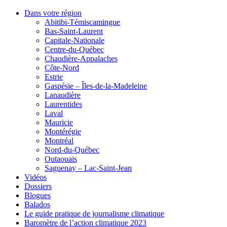
Dans votre région
Abitibi-Témiscamingue
Bas-Saint-Laurent
Capitale-Nationale
Centre-du-Québec
Chaudière-Appalaches
Côte-Nord
Estrie
Gaspésie – Îles-de-la-Madeleine
Lanaudière
Laurentides
Laval
Mauricie
Montérégie
Montréal
Nord-du-Québec
Outaouais
Saguenay – Lac-Saint-Jean
Vidéos
Dossiers
Blogues
Balados
Le guide pratique de journalisme climatique
Baromètre de l’action climatique 2023