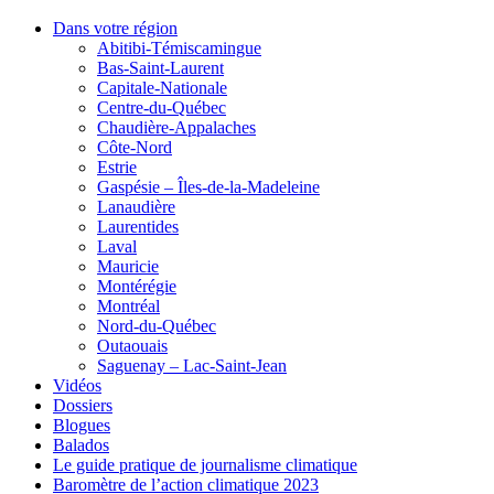
Dans votre région
Abitibi-Témiscamingue
Bas-Saint-Laurent
Capitale-Nationale
Centre-du-Québec
Chaudière-Appalaches
Côte-Nord
Estrie
Gaspésie – Îles-de-la-Madeleine
Lanaudière
Laurentides
Laval
Mauricie
Montérégie
Montréal
Nord-du-Québec
Outaouais
Saguenay – Lac-Saint-Jean
Vidéos
Dossiers
Blogues
Balados
Le guide pratique de journalisme climatique
Baromètre de l’action climatique 2023