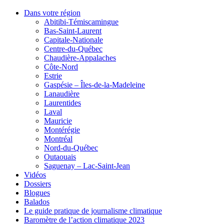
Dans votre région
Abitibi-Témiscamingue
Bas-Saint-Laurent
Capitale-Nationale
Centre-du-Québec
Chaudière-Appalaches
Côte-Nord
Estrie
Gaspésie – Îles-de-la-Madeleine
Lanaudière
Laurentides
Laval
Mauricie
Montérégie
Montréal
Nord-du-Québec
Outaouais
Saguenay – Lac-Saint-Jean
Vidéos
Dossiers
Blogues
Balados
Le guide pratique de journalisme climatique
Baromètre de l’action climatique 2023