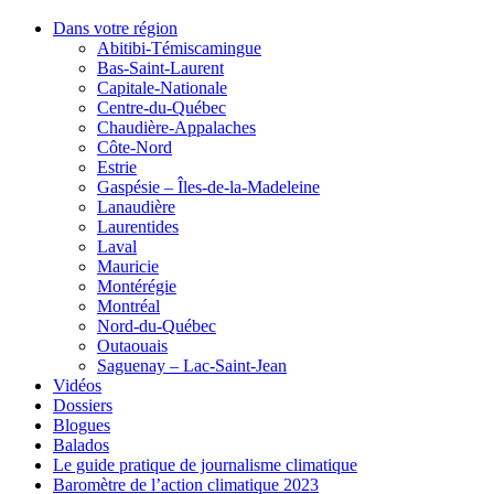
Dans votre région
Abitibi-Témiscamingue
Bas-Saint-Laurent
Capitale-Nationale
Centre-du-Québec
Chaudière-Appalaches
Côte-Nord
Estrie
Gaspésie – Îles-de-la-Madeleine
Lanaudière
Laurentides
Laval
Mauricie
Montérégie
Montréal
Nord-du-Québec
Outaouais
Saguenay – Lac-Saint-Jean
Vidéos
Dossiers
Blogues
Balados
Le guide pratique de journalisme climatique
Baromètre de l’action climatique 2023