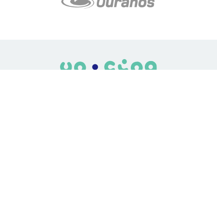
LE média de l'action climatique au Québec. Des histoires
inspirantes, des solutions pratiques, des initiatives originales aux
quatre coins du Québec. Un projet de Futur Simple,
coopérative de solidarité à but non lucratif.
À propos
Notre équipe
Nos partenaires