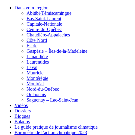
Dans votre région
Abitibi-Témiscamingue
Bas-Saint-Laurent
Capitale-Nationale
Centre-du-Québec
Chaudière-Appalaches
Côte-Nord
Estrie
Gaspésie – Îles-de-la-Madeleine
Lanaudière
Laurentides
Laval
Mauricie
Montérégie
Montréal
Nord-du-Québec
Outaouais
Saguenay – Lac-Saint-Jean
Vidéos
Dossiers
Blogues
Balados
Le guide pratique de journalisme climatique
Baromètre de l’action climatique 2023