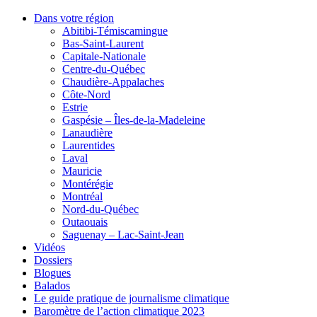
Dans votre région
Abitibi-Témiscamingue
Bas-Saint-Laurent
Capitale-Nationale
Centre-du-Québec
Chaudière-Appalaches
Côte-Nord
Estrie
Gaspésie – Îles-de-la-Madeleine
Lanaudière
Laurentides
Laval
Mauricie
Montérégie
Montréal
Nord-du-Québec
Outaouais
Saguenay – Lac-Saint-Jean
Vidéos
Dossiers
Blogues
Balados
Le guide pratique de journalisme climatique
Baromètre de l’action climatique 2023