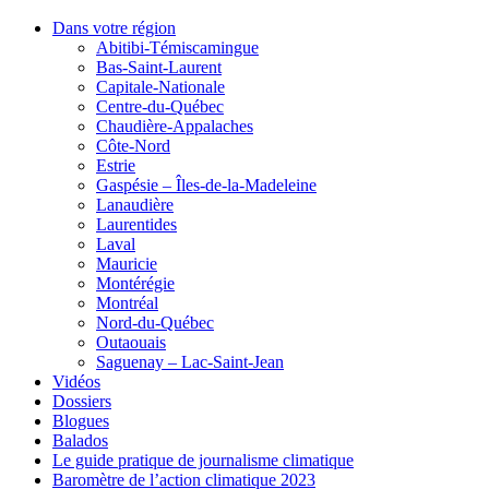
Dans votre région
Abitibi-Témiscamingue
Bas-Saint-Laurent
Capitale-Nationale
Centre-du-Québec
Chaudière-Appalaches
Côte-Nord
Estrie
Gaspésie – Îles-de-la-Madeleine
Lanaudière
Laurentides
Laval
Mauricie
Montérégie
Montréal
Nord-du-Québec
Outaouais
Saguenay – Lac-Saint-Jean
Vidéos
Dossiers
Blogues
Balados
Le guide pratique de journalisme climatique
Baromètre de l’action climatique 2023