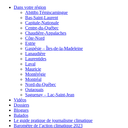
Dans votre région
Abitibi-Témiscamingue
Bas-Saint-Laurent
Capitale-Nationale
Centre-du-Québec
Chaudière-Appalaches
Côte-Nord
Estrie
Gaspésie – Îles-de-la-Madeleine
Lanaudière
Laurentides
Laval
Mauricie
Montérégie
Montréal
Nord-du-Québec
Outaouais
Saguenay – Lac-Saint-Jean
Vidéos
Dossiers
Blogues
Balados
Le guide pratique de journalisme climatique
Baromètre de l’action climatique 2023