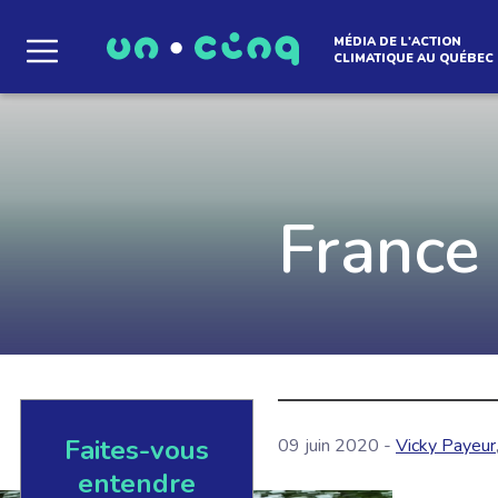
MÉDIA DE L'ACTION
CLIMATIQUE AU QUÉBEC
Le média qui d
l'atmosphère
France 
Que des solutions concrètes et inspirantes. I
notre infolettre pour découvrir des initiative
qui créent le mouvement.
Faites-vous
09 juin 2020 -
Vicky Payeur
EN SAVOIR +
entendre