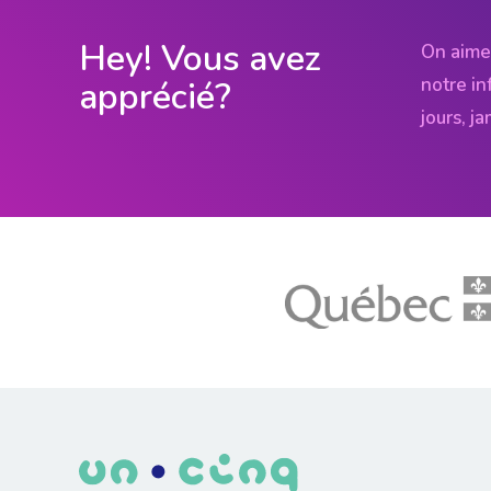
Hey! Vous avez
On aime
notre in
apprécié?
jours, j