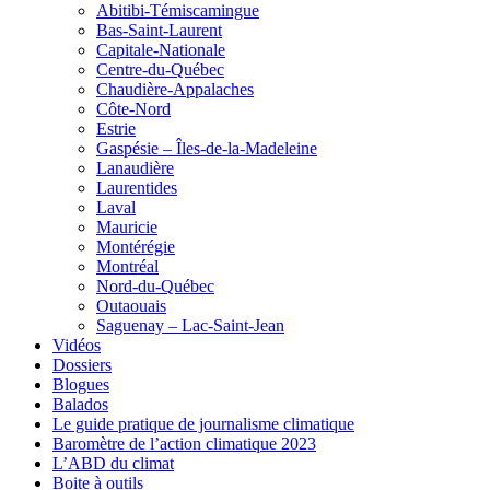
Abitibi-Témiscamingue
Bas-Saint-Laurent
Capitale-Nationale
Centre-du-Québec
Chaudière-Appalaches
Côte-Nord
Estrie
Gaspésie – Îles-de-la-Madeleine
Lanaudière
Laurentides
Laval
Mauricie
Montérégie
Montréal
Nord-du-Québec
Outaouais
Saguenay – Lac-Saint-Jean
Vidéos
Dossiers
Blogues
Balados
Le guide pratique de journalisme climatique
Baromètre de l’action climatique 2023
L’ABD du climat
Boite à outils