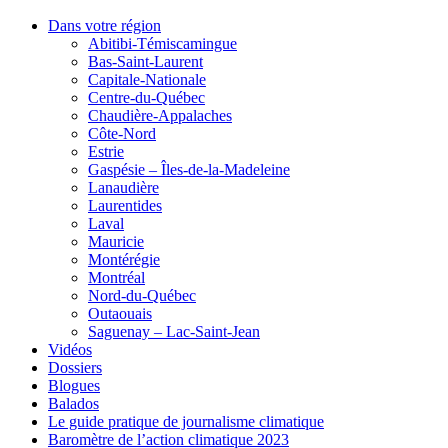
Dans votre région
Abitibi-Témiscamingue
Bas-Saint-Laurent
Capitale-Nationale
Centre-du-Québec
Chaudière-Appalaches
Côte-Nord
Estrie
Gaspésie – Îles-de-la-Madeleine
Lanaudière
Laurentides
Laval
Mauricie
Montérégie
Montréal
Nord-du-Québec
Outaouais
Saguenay – Lac-Saint-Jean
Vidéos
Dossiers
Blogues
Balados
Le guide pratique de journalisme climatique
Baromètre de l’action climatique 2023