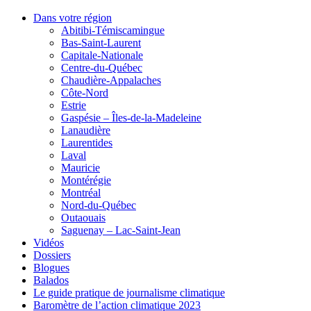
Dans votre région
Abitibi-Témiscamingue
Bas-Saint-Laurent
Capitale-Nationale
Centre-du-Québec
Chaudière-Appalaches
Côte-Nord
Estrie
Gaspésie – Îles-de-la-Madeleine
Lanaudière
Laurentides
Laval
Mauricie
Montérégie
Montréal
Nord-du-Québec
Outaouais
Saguenay – Lac-Saint-Jean
Vidéos
Dossiers
Blogues
Balados
Le guide pratique de journalisme climatique
Baromètre de l’action climatique 2023